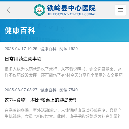
健康百科
2026-04-17 10:25
健康百科
阅读 1929
日常用药注意事项
很多人以为吃药就是吃了就行，从不看说明书、完全凭感觉来，这
样不仅药效没发挥，还可能伤了身体!今天分享几个常见的安全用药
常识，有些我也是才知道。建议大家认真看完，收藏+牢记!有补充
的也欢迎在评论区告诉我～⚠️很多降压药不能掰开吃⚠️胶囊不能随
2025-03-07 03:27
健康百科
阅读 7549
这7种食物，堪比“餐桌上的胰岛素”！
在寒冷的冬季，室外活动减少，人体消耗热量以抵御寒冷，容易产
生饥饿感，食量也相应增大。此时，热乎乎的饭菜成为补充能量的
首选，但稍不留意就容易吃过量，导致血糖值上升。因此，选择合
适的食材至关重要。以下为您推荐7种应季且适合糖尿病患者的食