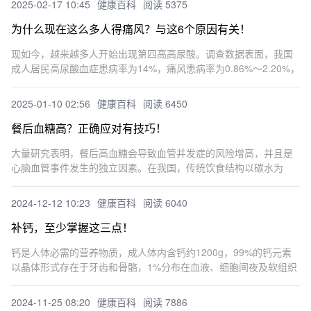
2025-02-17 10:45
健康百科
阅读 5375
材，并整
为什么现在这么多人得痛风？与这6个原因有关！
现如今，越来越多人开始出现第四高高尿酸。调查数据表面，我国
成人居民高尿酸血症患病率为14%，痛风患病率为0.86%～2.20%，
男性高于女性，城市高于农村，沿海高于内陆。为什么现在痛风多
了?除了遗传因素外，痛风与生活因素也分不开，其中6个原
2025-01-10 02:56
健康百科
阅读 6450
餐后血糖高？正确应对有技巧！
大量研究表明，餐后高血糖会导致血管并发症的风险增高，并且是
心脑血管事件发生的独立因素。在我国，传统饮食结构以碳水为
主，尤其是早餐的饮食结构较为单一，通常以粥、粉、面、包子、
馒头等高GI食物为主，因此早餐后血糖更容易升高;并且大量老年糖
2024-12-12 10:23
健康百科
阅读 6040
尿病患
补钙，至少掌握这三点！
钙是人体必需的营养物质，成人体内含钙约1200g，99%的钙元素
以晶体形式存在于牙齿和骨骼，1%分布在血液、细胞间夜及软组织
中。钙与许多疾病的发生有密切关系，尤其是老年人骨质疏松症。
1、常用食品的含钙量《中国居民膳食指南(2022)》建议老
2024-11-25 08:20
健康百科
阅读 7886