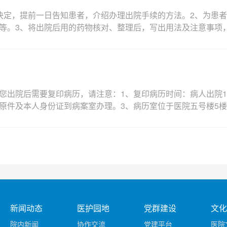
决定，提前一日告知患者，介绍办理出院手续的方法。2、为患
等。3、将出院后用的药物核对、整理后，写出用法及注意事项
您出院后需要复印病历，请注意：1、复印病历时间：病人出院1
原件及本人身份证到病案室办理。3、病历室位于医院五号楼5
新闻动态
医护园地
党群建设
文化
院内新闻
协作交流
党建平台
医院