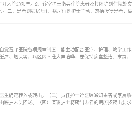
生开入院通知单。2、诊室护士指导住院患者及其陪护到住院处
病房。二、患者到病房后1、病房值班护士主动、热情接待患者，
自觉遵守医院各项规章制度，能主动配合医疗、护理、教学工作
纸屑、烟头等。病区内不准大声喧哗，要保持病室整洁、肃静。
医生确定转入或转出。（二）责任护士遵医嘱通知患者或家属收
由医护人员陪送。（四）值班护士将转出患者的病历按转出要求