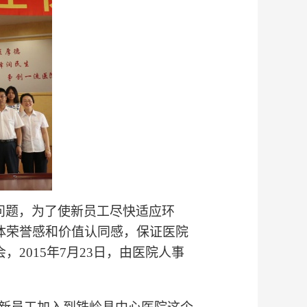
问题，为了使新员工尽快适应环
体荣誉感和价值认同感，保证医院
会，
2015
年
7
月
23
日
，由医院人事