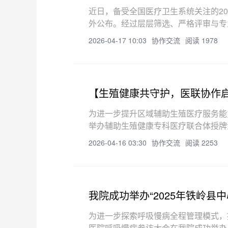
近日，备受全国医疗卫生系统关注的20
外公布。经过层层筛选、严格评审与专
慢病全流程管理》实践案例，凭借创新
2026-04-17 10:03
协作交流
阅读 1978
【生殖健康共守护，医联协作
殖健康专科医疗联合体授牌仪
为进一步提升区域辅助生殖医疗服务能
举办辅助生殖健康专科医疗联合体授牌
牌仪式，铁岭县中心医院领导班子、相
2026-04-16 03:30
协作交流
阅读 2253
我院成功举办“2025年铁岭县
为进一步探索呼吸慢病全程管理模式，提
医院呼吸慢病参访大会在我院成功举办