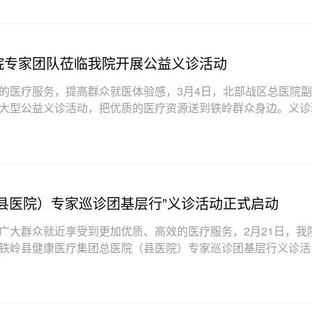
院专家团队莅临我院开展公益义诊活动
的医疗服务，提高群众就医体验感，3月4日，北部战区总医院
大型公益义诊活动，把优质的医疗资源送到铁岭群众身边。义诊
排起队伍，翘首以盼，
县医院）专家巡诊团基层行”义诊活动正式启动
广大群众就近享受到更加优质、高效的医疗服务，2月21日，我
铁岭县健康医疗集团总医院（县医院）专家巡诊团基层行义诊活
跃参与，我院专家团队针