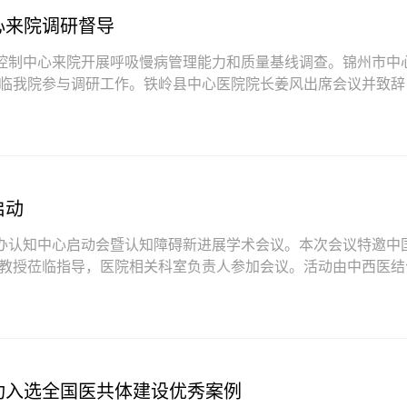
心来院调研督导
量控制中心来院开展呼吸慢病管理能力和质量基线调查。锦州市中
临我院参与调研工作。铁岭县中心医院院长姜风出席会议并致辞
作汇报。会上，王娜主
启动
举办认知中心启动会暨认知障碍新进展学术会议。本次会议特邀中
教授莅临指导，医院相关科室负责人参加会议。活动由中西医结
指出，随着人口老龄化
功入选全国医共体建设优秀案例