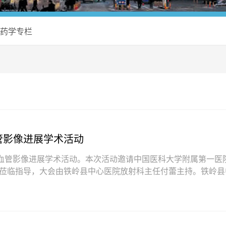
药学专栏
管影像进展学术活动
心血管影像进展学术活动。本次活动邀请中国医科大学附属第一医
莅临指导，大会由铁岭县中心医院放射科主任付蕾主持。铁岭县
来表示热烈欢迎，他强