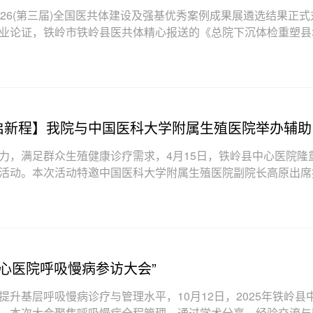
26(第三届)全国医共体建设及强基优秀案例成果展遴选结果正式
业论证，铁岭市铁岭县医共体精心报送的《总院下沉体检重塑县
的服务模式、扎实
启新程】我院与中国医科大学附属生殖医院举办辅助
式
力，满足群众生殖健康诊疗需求，4月15日，铁岭县中心医院隆
活动。本次活动特邀中国医科大学附属生殖医院副院长高原出席
关科室医务人员共同参
中心医院呼吸慢病参访大会”
升基层呼吸慢病诊疗与管理水平，10月12日，2025年铁岭县
。本次大会聚焦呼吸慢病全程管理，通过学术分享、经验交流与