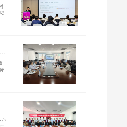
对
域
生
重
授
中心
医