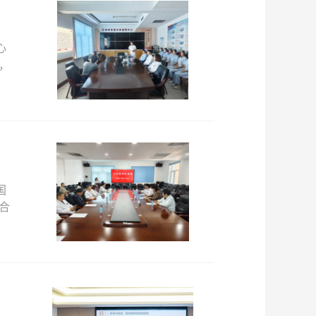
心
，
国
合