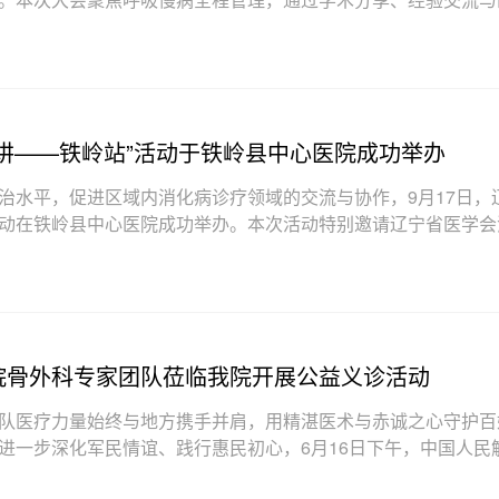
专业人士搭建了
讲——铁岭站”活动于铁岭县中心医院成功举办
治水平，促进区域内消化病诊疗领域的交流与协作，9月17日，
动在铁岭县中心医院成功举办。本次活动特别邀请辽宁省医学会
属第一医院消化内科、
院骨外科专家团队莅临我院开展公益义诊活动
队医疗力量始终与地方携手并肩，用精湛医术与赤诚之心守护百
进一步深化军民情谊、践行惠民初心，6月16日下午，中国人民
临我院开展公益义诊活