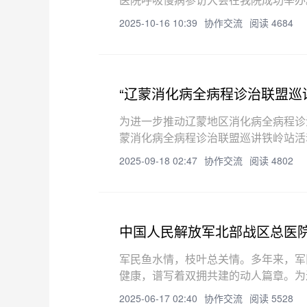
院参访等环节，为呼吸慢病管理领域的
2025-10-16 10:39
协作交流
阅读 4684
“辽蒙消化病全病程诊治联盟巡
为进一步推动辽蒙地区消化病全病程诊
蒙消化病全病程诊治联盟巡讲铁岭站活
化病学分会主任委员，中国医科大学附
2025-09-18 02:47
协作交流
阅读 4802
中国人民解放军北部战区总医
军民鱼水情，枝叶总关情。多年来，军
健康，谱写着双拥共建的动人篇章。为
放军北部战区总医院骨外科专家团队莅
2025-06-17 02:40
协作交流
阅读 5528