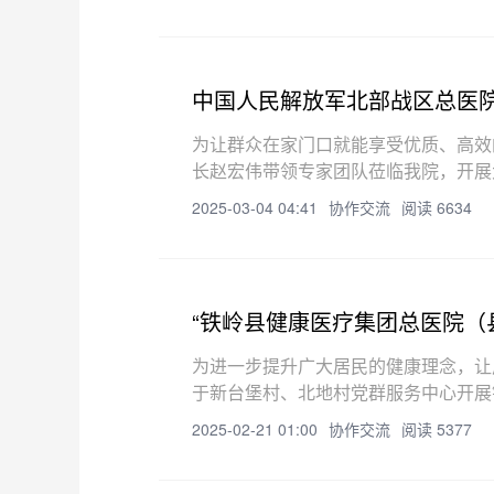
中国人民解放军北部战区总医
为让群众在家门口就能享受优质、高效
长赵宏伟带领专家团队莅临我院，开展
场，许多群众纷纷从各地赶来，早早便
2025-03-04 04:41
协作交流
阅读 6634
“铁岭县健康医疗集团总医院（
为进一步提升广大居民的健康理念，让
于新台堡村、北地村党群服务中心开展
动。活动吸引了众多群众热情关注和踊
2025-02-21 01:00
协作交流
阅读 5377