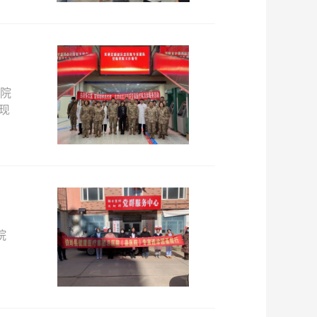
副院
现
院