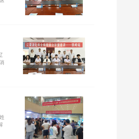
辽
消
姓
解