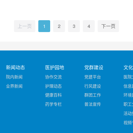
上一页
1
2
3
4
下一页
新闻动态
医护园地
党群建设
文化
院内新闻
协作交流
党建平台
医院
业界新闻
护理动态
行风建设
信息
健康百科
群团工作
环境
药学专栏
普法宣传
职工
活动
视频